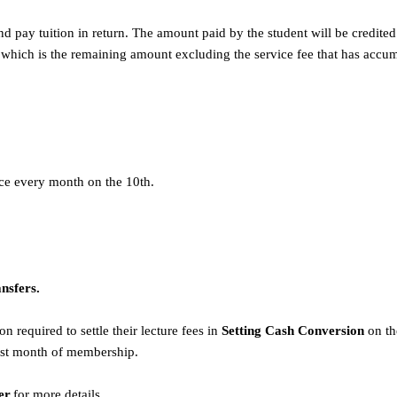
d pay tuition in return. The amount paid by the student will be credite
which is the remaining amount excluding the service fee that has accu
ce every month on the 10th.
nsfers.
n required to settle their lecture fees in
Setting Cash Conversion
on th
irst month of membership.
er
for
more details.