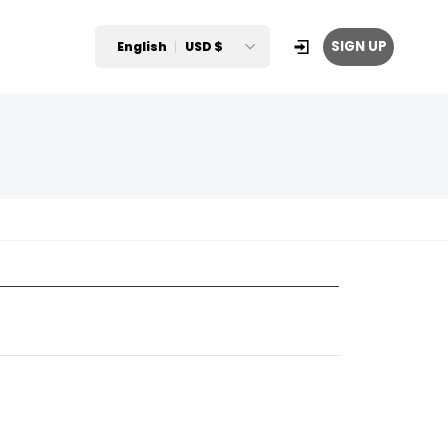
SIGN UP
English
USD $