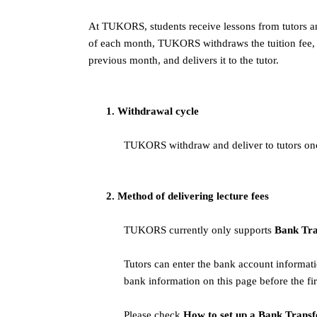
At TUKORS, students receive lessons from tutors an
of each month, TUKORS withdraws the tuition fee, 
previous month, and delivers it to the tutor.
1. Withdra
wal cycle
TUKORS withdraw and deliver to tutors on
2. Method of delivering lecture fees
TUKORS currently only supports
Bank Tra
Tutors can enter the bank account informatio
bank information on this page before the f
Please check
How to set up a Bank Transf